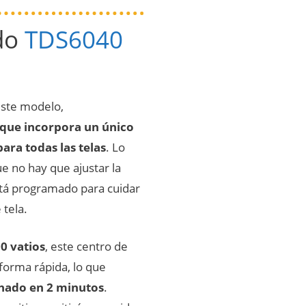
ado
TDS6040
este modelo,
 que incorpora un único
ra todas las telas
. Lo
ue no hay que ajustar la
stá programado para cuidar
 tela.
0 vatios
, este centro de
forma rápida, lo que
chado en 2 minutos
.