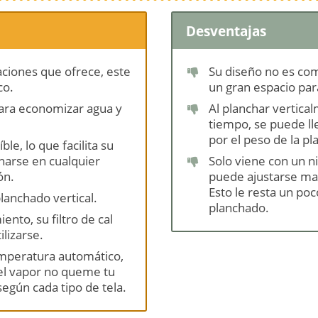
Desventajas
aciones que ofrece, este
Su diseño no es co
co.
un gran espacio pa
ara economizar agua y
Al planchar vertic
tiempo, se puede ll
por el peso de la pl
ble, lo que facilita su
narse en cualquier
Solo viene con un n
ón.
puede ajustarse ma
Esto le resta un poc
lanchado vertical.
planchado.
ento, su filtro de cal
ilizarse.
emperatura automático,
el vapor no queme tu
según cada tipo de tela.