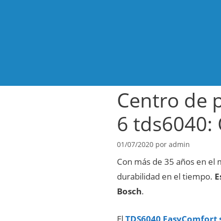
Saltar
al
contenido
Centro de 
6 tds6040: 
01/07/2020
por
admin
Con más de 35 años en el 
durabilidad en el tiempo.
E
Bosch
.
El
TDS6040 EasyComfort s