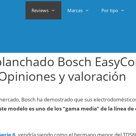
Reviews
Marcas
Por tipo
planchado Bosch EasyCo
Opiniones y valoración
mercado, Bosch ha demostrado que sus electrodomésticos
ste modelo es uno de los “gama media” de la línea de
erie 6
,
vendría siendo como el hermano menor del TDS80